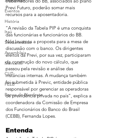
Santander
trabalhadores do BB, associados ao plano 
Previ Futuro, poderão somar mais 
Eventos
recursos para a aposentadoria.
História
“A revisão da Tabela PIP é uma conquista 
Itaú
das funcionárias e funcionários do BB. 
Nós levamos a proposta para a mesa de 
Solidariedade
discussão com o banco. Os dirigentes 
Assembleia
eleitos da Previ, por sua vez, participaram 
da construção do novo cálculo, que 
Mercantil
passou pela revisão e análise das 
CUT
instâncias internas. A mudança também 
foi submetida à Previc, entidade pública 
FEEB
responsável por gerenciar as operadoras 
Banco do Nordeste
de previdência privada no país”, explica a 
coordenadora da Comissão de Empresa 
dos Funcionários do Banco do Brasil 
(CEBB), Fernanda Lopes.
Entenda