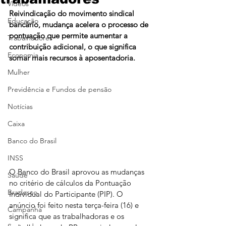
Vídeos
Reivindicação do movimento sindical 
Educação
bancário, mudança acelera o processo de 
pontuação que permite aumentar a 
Trabalhadores
contribuição adicional, o que significa 
Economia
somar mais recursos à aposentadoria.
Mulher
Previdência e Fundos de pensão
Notícias
Caixa
Banco do Brasil
INSS
O Banco do Brasil aprovou as mudanças 
Saúde
no critério de cálculos da Pontuação 
Bradesco
Individual do Participante (PIP). O 
anúncio foi feito nesta terça-feira (16) e 
Campanha
significa que as trabalhadoras e os 