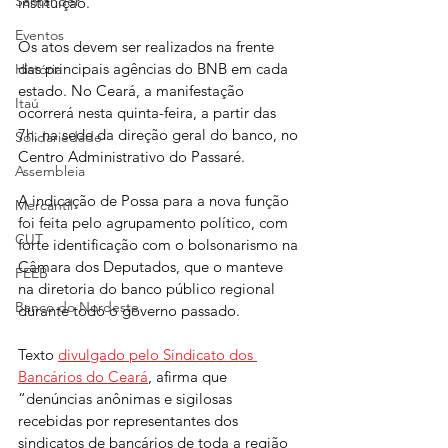
Santander
instituição.
Eventos
Os atos devem ser realizados na frente 
das principais agências do BNB em cada 
História
estado. No Ceará, a manifestação 
Itaú
ocorrerá nesta quinta-feira, a partir das 
7h, na sede da direção geral do banco, no 
Solidariedade
Centro Administrativo do Passaré.
Assembleia
A indicação de Possa para a nova função 
Mercantil
foi feita pelo agrupamento político, com 
CUT
forte identificação com o bolsonarismo na 
Câmara dos Deputados, que o manteve 
FEEB
na diretoria do banco público regional 
Banco do Nordeste
durante todo o governo passado.
Texto 
divulgado pelo Sindicato dos 
Bancários do Ceará
, afirma que 
“denúncias anônimas e sigilosas 
recebidas por representantes dos 
sindicatos de bancários de toda a região 