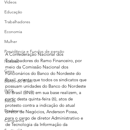
Vídeos
Educação
Trabalhadores
Economia
Mulher
Previdência e Fundos de pensão
A Confederação Nacional dos 
Trabalhadores do Ramo Financeiro, por 
Notícias
meio da Comissão Nacional dos 
Caixa
Funcionários do Banco do Nordeste do 
Brasil, orienta que todos os sindicatos que 
Banco do Brasil
possuam unidades do Banco do Nordeste 
INSS
do Brasil (BNB) em sua base realizem, a 
partir desta quinta-feira (6), atos de 
Saúde
protesto contra a indicação do atual 
Bradesco
diretor de Negócios, Anderson Possa, 
para o cargo de diretor Administrativo e 
Campanha
de Tecnologia da Informação da 