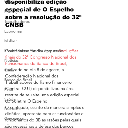
disponibiliza edição 
Vídeos
especial de O Espelho 
Educação
sobre a resolução do 32º 
Trabalhadores
CNBB
Economia
Mulher
Previdência e Fundos de pensão
Como forma de divulgar as 
resoluções 
finais do 32º Congresso Nacional dos 
Notícias
Funcionários do Banco do Brasil
, 
realizado no dia 8 de agosto, a 
Caixa
Confederação Nacional dos 
Banco do Brasil
Trabalhadores do Ramo Financeiro 
(Contraf-CUT) disponibilizou na área 
INSS
restrita de seu site uma edição especial 
Saúde
do boletim O Espelho.
O conteúdo, escrito de maneira simples e 
Bradesco
didática, apresenta para as funcionárias e 
Campanha
funcionários do BB as razões pelas quais 
são necessárias a defesa dos bancos 