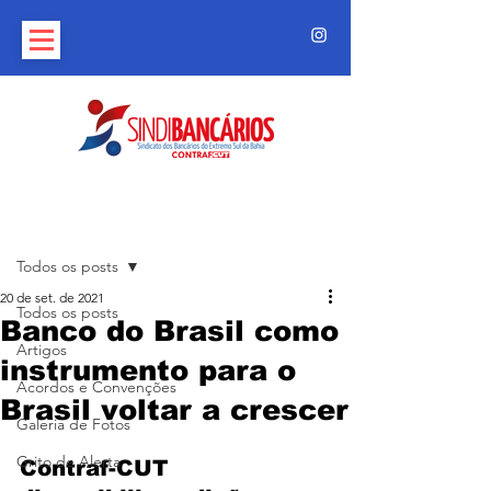
Post
Todos os posts
20 de set. de 2021
Todos os posts
Banco do Brasil como
Artigos
instrumento para o
Acordos e Convenções
Brasil voltar a crescer
Galeria de Fotos
Grito de Alerta
Contraf-CUT 