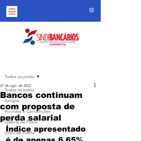
Post
Todos os posts
27 de ago. de 2022
Todos os posts
Bancos continuam
Artigos
com proposta de
Acordos e Convenções
perda salarial
Galeria de Fotos
Índice apresentado 
Grito de Alerta
é de apenas 6,65%, 