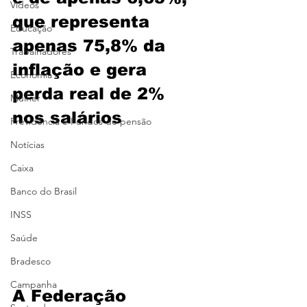
Vídeos
que representa 
Educação
apenas 75,8% da 
Trabalhadores
inflação e gera 
Economia
perda real de 2% 
Mulher
nos salários
Previdência e Fundos de pensão
Notícias
Caixa
Banco do Brasil
INSS
Saúde
Bradesco
Campanha
A Federação 