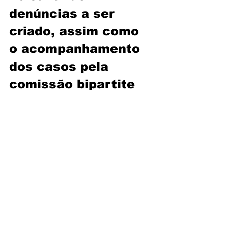
denúncias a ser 
criado, assim como 
o acompanhamento 
dos casos pela 
comissão bipartite 
de diversidade que 
já existe.
Assédio moral e 
cobrança de metas
O tema será pautado 
na primeira reunião 
de negociação de 