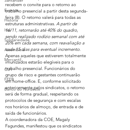
Santander
recebem o convite para o retorno ao 
Eventos
trabalho presencial a partir desta segunda-
feira (8). O retorno valerá para todas as 
História
estruturas administrativas. 
A partir de 
Itaú
16/11, retornarão até 40% do quadro, 
sendo realizado rodízio semanal com até 
Solidariedade
20% em cada semana, com reavaliação a 
cada 15 dias para eventual incremento.
Assembleia
Apenas aqueles que estiverem totalmente 
Mercantil
imunizados estarão elegíveis para o 
trabalho presencial. Funcionários do 
CUT
grupo de risco e gestantes continuarão 
FEEB
em home-office. E, conforme solicitado 
anteriormente pelos sindicatos, o retorno 
Banco do Nordeste
será de forma gradual, respeitando os 
protocolos de segurança e com escalas 
nos horários de almoço, de entrada e de 
saída de funcionários.
A coordenadora da COE, Magaly 
Fagundes, manifestou que os sindicatos 