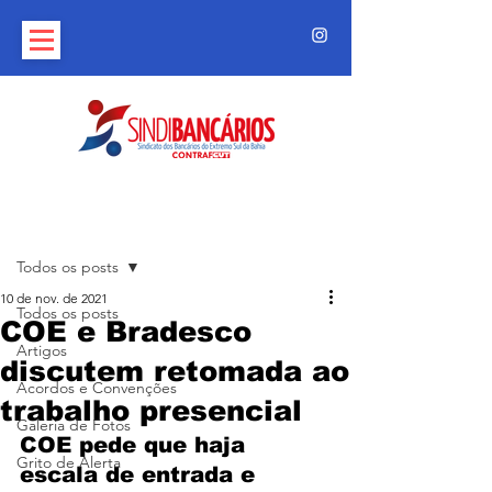
Post
Todos os posts
10 de nov. de 2021
Todos os posts
COE e Bradesco
Artigos
discutem retomada ao
Acordos e Convenções
trabalho presencial
Galeria de Fotos
COE pede que haja 
Grito de Alerta
escala de entrada e 