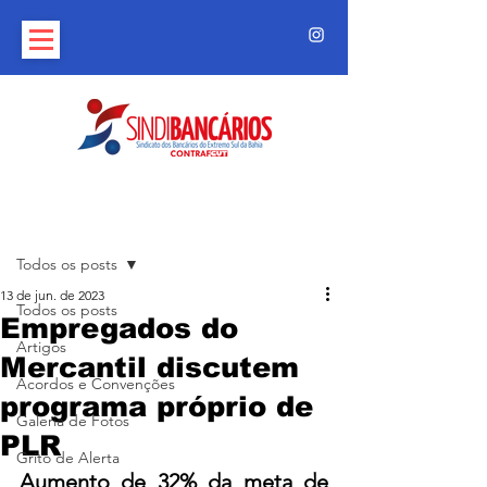
Post
Todos os posts
13 de jun. de 2023
Todos os posts
Empregados do
Artigos
Mercantil discutem
Acordos e Convenções
programa próprio de
Galeria de Fotos
PLR
Grito de Alerta
Aumento de 32% da meta de 