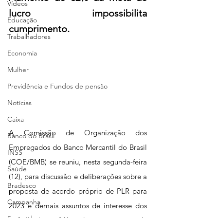
Vídeos
lucro impossibilita 
Educação
cumprimento.
Trabalhadores
Economia
Mulher
Previdência e Fundos de pensão
Notícias
Caixa
A Comissão de Organização dos 
Banco do Brasil
Empregados do Banco Mercantil do Brasil 
INSS
(COE/BMB) se reuniu, nesta segunda-feira 
Saúde
(12), para discussão e deliberações sobre a 
Bradesco
proposta de acordo próprio de PLR para 
Campanha
2023 e demais assuntos de interesse dos 