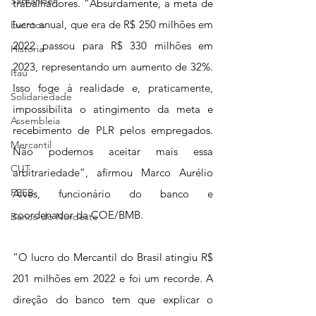
Santander
trabalhadores. “Absurdamente, a meta de 
lucro anual, que era de R$ 250 milhões em 
Eventos
2022 passou para R$ 330 milhões em 
História
2023, representando um aumento de 32%. 
Itaú
Isso foge à realidade e, praticamente, 
Solidariedade
impossibilita o atingimento da meta e 
Assembleia
recebimento de PLR pelos empregados. 
Mercantil
Não podemos aceitar mais essa 
CUT
arbitrariedade”, afirmou Marco Aurélio 
FEEB
Alves, funcionário do banco e 
coordenador da COE/BMB.
Banco do Nordeste
“O lucro do Mercantil do Brasil atingiu R$ 
201 milhões em 2022 e foi um recorde. A 
direção do banco tem que explicar o 