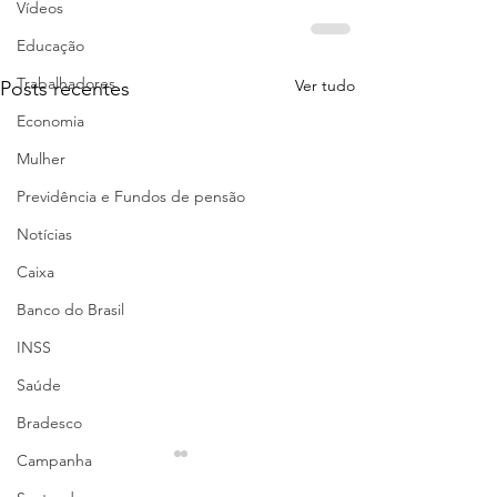
Vídeos
Educação
Trabalhadores
Ver tudo
Posts recentes
Economia
Mulher
Previdência e Fundos de pensão
Notícias
Caixa
Banco do Brasil
INSS
Saúde
Bradesco
Campanha
Jornal Grito de
Jornal Grito 
Alerta –
Alerta – NO