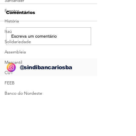
Santander
FEVEREIRO/2021
Eventos
Comentários
História
Itaú
Escreva um comentário
Solidariedade
Assembleia
Mercantil
@sindibancariosba
CUT
FEEB
Banco do Nordeste