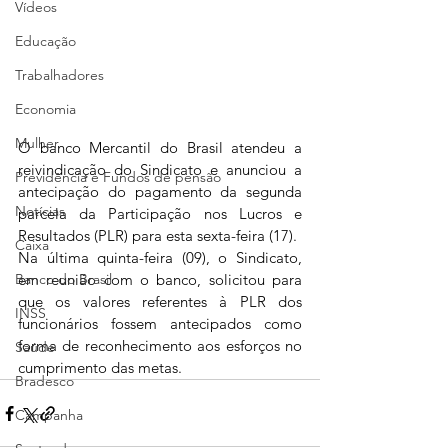
Vídeos
Educação
Trabalhadores
Economia
Mulher
O banco Mercantil do Brasil atendeu a 
reivindicação do Sindicato e anunciou a 
Previdência e Fundos de pensão
antecipação do pagamento da segunda 
Notícias
parcela da Participação nos Lucros e 
Resultados (PLR) para esta sexta-feira (17).
Caixa
Na última quinta-feira (09), o Sindicato, 
Banco do Brasil
em reunião com o banco, solicitou para 
que os valores referentes à PLR dos 
INSS
funcionários fossem antecipados como 
forma de reconhecimento aos esforços no 
Saúde
cumprimento das metas.
Bradesco
Campanha