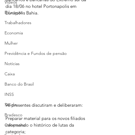
Vídeos
dia 18/06 no hotel Portonapolis em 
Educação
Eunápolis Bahia.
Trabalhadores
Economia
Mulher
Previdência e Fundos de pensão
Notícias
Caixa
Banco do Brasil
INSS
Saúde
98 presentes discutiram e deliberaram: 
Bradesco
Preparar material para os novos filiados 
informando o histórico de lutas da 
Campanha
categoria;