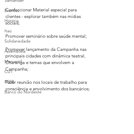
Santander
Confeccionar Material especial para 
Eventos
clientes - explorar também nas mídias 
História
sociais;
Itaú
Promover seminário sobre saúde mental;
Solidariedade
Promover lançamento da Campanha nas 
Assembleia
principais cidades com dinâmica teatral, 
Mercantil
Charanga e temas que envolvem a 
Campanha;
CUT
FEEB
Fazer reunião nos locais de trabalho para 
consciência e envolvimento dos bancários;
Banco do Nordeste