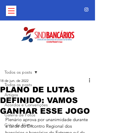
Post
Todos os posts
18 de jun. de 2022
Todos os posts
PLANO DE LUTAS
Artigos
DEFINIDO: VAMOS
Acordos e Convenções
GANHAR ESSE JOGO
Galeria de Fotos
Plenário aprova por unanimidade durante 
Grito de Alerta
a tarde do Encontro Regional dos 
bancários e bancárias do Extremo sul da 