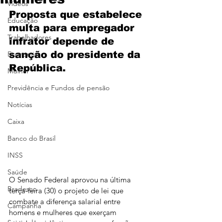
Vídeos
Proposta que estabelece 
Educação
multa para empregador 
Trabalhadores
infrator depende de 
sanção do presidente da 
Economia
República.
Mulher
Previdência e Fundos de pensão
Notícias
Caixa
Banco do Brasil
INSS
Saúde
O Senado Federal aprovou na última 
Bradesco
terça-feira (30) o projeto de lei que 
combate a diferença salarial entre 
Campanha
homens e mulheres que exerçam 