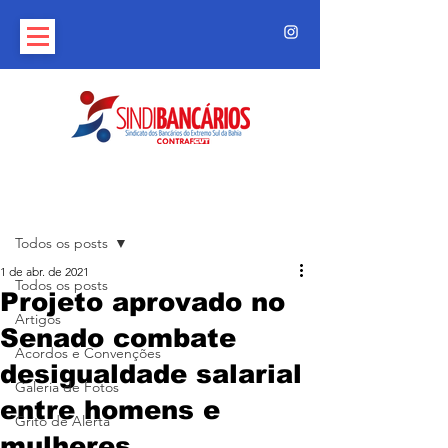
Post
Todos os posts
1 de abr. de 2021
Todos os posts
Projeto aprovado no
Artigos
Senado combate
Acordos e Convenções
desigualdade salarial
Galeria de Fotos
entre homens e
Grito de Alerta
mulheres