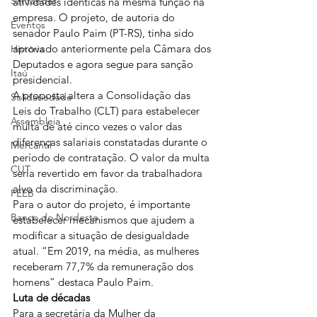
Santander
atividades idênticas na mesma função na 
empresa. O projeto, de autoria do 
Eventos
senador Paulo Paim (PT-RS), tinha sido 
aprovado anteriormente pela Câmara dos 
História
Deputados e agora segue para sanção 
Itaú
presidencial.
A proposta altera a Consolidação das 
Solidariedade
Leis do Trabalho (CLT) para estabelecer 
Assembleia
multa de até cinco vezes o valor das 
diferenças salariais constatadas durante o 
Mercantil
período de contratação. O valor da multa 
CUT
seria revertido em favor da trabalhadora 
alvo da discriminação.
FEEB
Para o autor do projeto, é importante 
Banco do Nordeste
estabelecer mecanismos que ajudem a 
modificar a situação de desigualdade 
atual. “Em 2019, na média, as mulheres 
receberam 77,7% da remuneração dos 
homens” destaca Paulo Paim.
Luta de décadas
Para a secretária da Mulher da 