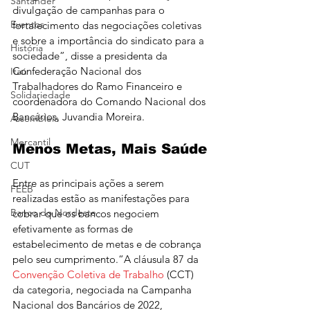
Santander
divulgação de campanhas para o 
Eventos
fortalecimento das negociações coletivas 
e sobre a importância do sindicato para a 
História
sociedade”, disse a presidenta da 
Confederação Nacional dos 
Itaú
Trabalhadores do Ramo Financeiro e 
Solidariedade
coordenadora do Comando Nacional dos 
Bancários, Juvandia Moreira.
Assembleia
Mercantil
Menos Metas, Mais Saúde
CUT
Entre as principais ações a serem 
FEEB
realizadas estão as manifestações para 
Banco do Nordeste
cobrar que os bancos negociem 
efetivamente as formas de 
estabelecimento de metas e de cobrança 
pelo seu cumprimento.“A cláusula 87 da 
Convenção Coletiva de Trabalho
 (CCT) 
da categoria, negociada na Campanha 
Nacional dos Bancários de 2022, 