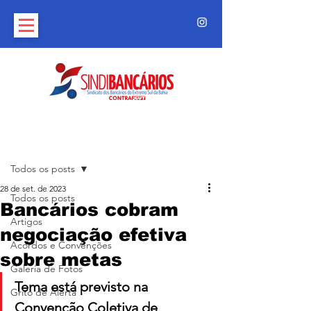
Post
Todos os posts
28 de set. de 2023
Todos os posts
Bancários cobram
Artigos
negociação efetiva
Acordos e Convenções
sobre metas
Galeria de Fotos
Tema está previsto na 
Grito de Alerta
Convenção Coletiva de 