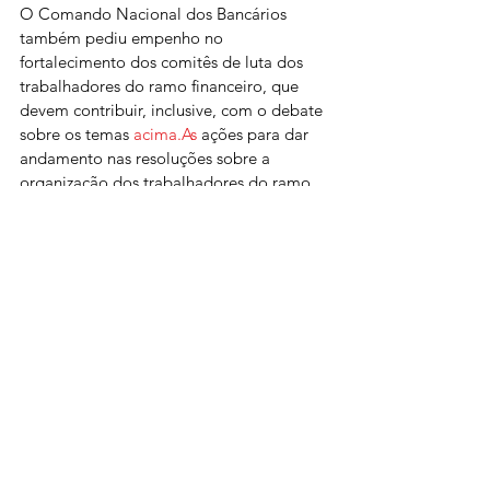
O Comando Nacional dos Bancários 
também pediu empenho no 
fortalecimento dos comitês de luta dos 
trabalhadores do ramo financeiro, que 
devem contribuir, inclusive, com o debate 
sobre os temas 
acima.As
 ações para dar 
andamento nas resoluções sobre a 
organização dos trabalhadores do ramo 
financeiro e sobre a democratização das 
plataformas digitais ficaram para ser 
debatidas na próxima reunião do 
Comando.
Ver tudo
Posts recentes