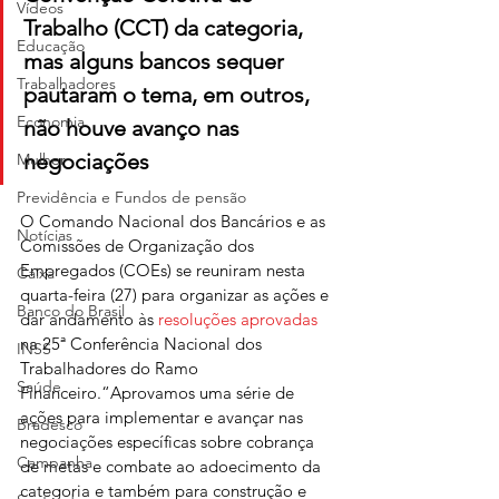
Vídeos
Trabalho (CCT) da categoria, 
Educação
mas alguns bancos sequer 
Trabalhadores
pautaram o tema, em outros, 
Economia
não houve avanço nas 
negociações
Mulher
Previdência e Fundos de pensão
O Comando Nacional dos Bancários e as 
Notícias
Comissões de Organização dos 
Empregados (COEs) se reuniram nesta 
Caixa
quarta-feira (27) para organizar as ações e 
Banco do Brasil
dar andamento às 
resoluções aprovadas
na 25ª Conferência Nacional dos 
INSS
Trabalhadores do Ramo 
Saúde
Financeiro.“Aprovamos uma série de 
ações para implementar e avançar nas 
Bradesco
negociações específicas sobre cobrança 
Campanha
de metas e combate ao adoecimento da 
categoria e também para construção e 