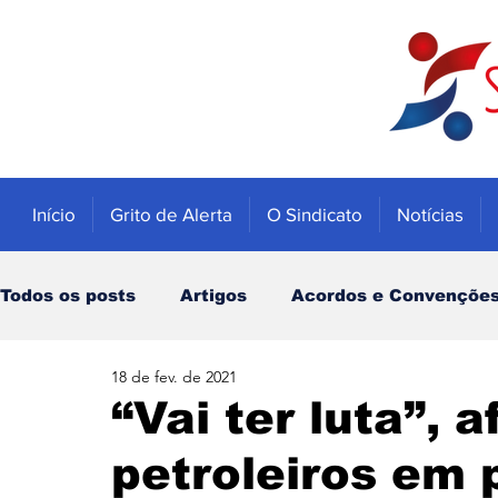
Início
Grito de Alerta
O Sindicato
Notícias
Todos os posts
Artigos
Acordos e Convençõe
18 de fev. de 2021
Educação
Trabalhadores
Economia
“Vai ter luta”, 
petroleiros em 
Notícias
Caixa
Banco do Brasil
INSS