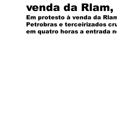
venda da Rlam,
Santander
Eventos
História
Itaú
Em protesto à venda da Rlam
Petrobras e terceirizados c
em quatro horas a entrada n
CUT
FEEB
Banco do Nordeste