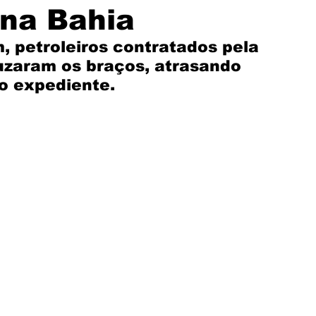
 na Bahia
Solidariedade
Assembleia
Mercantil
, petroleiros contratados pela 
ruzaram os braços, atrasando 
o expediente.