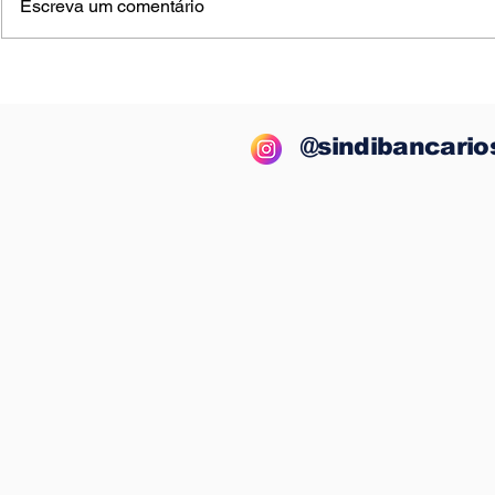
Escreva um comentário
Campanha Nacional:
Sindicato
bancos se
bancários
comprometem a
durante d
apresentar proposta
negociaç
@sindibancario
geral às reivindicações
Fenaban 
da categoria no dia 13
valorizaç
categoria