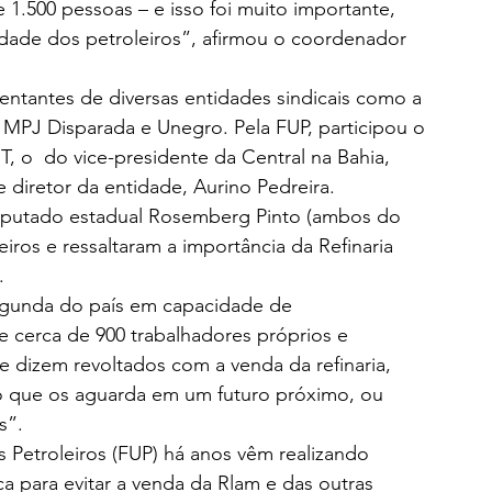
 1.500 pessoas – e isso foi muito importante, 
nidade dos petroleiros”, afirmou o coordenador 
tantes de diversas entidades sindicais como a 
 MPJ Disparada e Unegro. Pela FUP, participou o 
, o  do vice-presidente da Central na Bahia, 
 diretor da entidade, Aurino Pedreira.
eputado estadual Rosemberg Pinto (ambos do 
eiros e ressaltaram a importância da Refinaria 
.
segunda do país em capacidade de 
 cerca de 900 trabalhadores próprios e 
 dizem revoltados com a venda da refinaria, 
o que os aguarda em um futuro próximo, ou 
s”.
 Petroleiros (FUP) há anos vêm realizando 
tica para evitar a venda da Rlam e das outras 