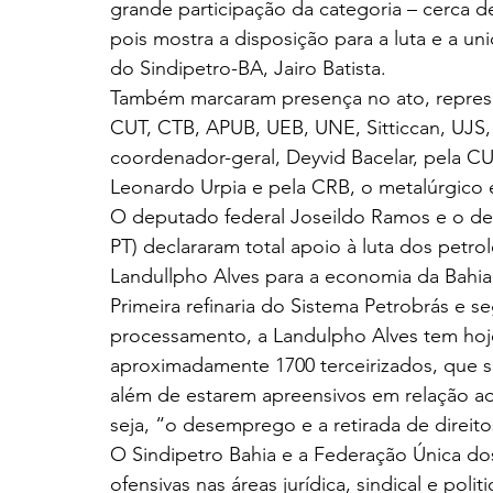
grande participação da categoria – cerca de
pois mostra a disposição para a luta e a u
do Sindipetro-BA, Jairo Batista.
Também marcaram presença no ato, represen
CUT, CTB, APUB, UEB, UNE, Sitticcan, UJS,
coordenador-geral, Deyvid Bacelar, pela CUT
Leonardo Urpia e pela CRB, o metalúrgico e
O deputado federal Joseildo Ramos e o d
PT) declararam total apoio à luta dos petrol
Landullpho Alves para a economia da Bahia
Primeira refinaria do Sistema Petrobrás e 
processamento, a Landulpho Alves tem hoje
aproximadamente 1700 terceirizados, que se
além de estarem apreensivos em relação a
seja, “o desemprego e a retirada de direito
O Sindipetro Bahia e a Federação Única dos
ofensivas nas áreas jurídica, sindical e poli