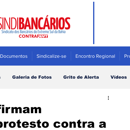
Documentos
Sindicalize-se
Encontro Regional
Pr
s
Galeria de Fotos
Grito de Alerta
Vídeos
Mulher
Previdência e Fundos de pensão
afirmam
protesto contra a
Saúde
Bradesco
Campanha