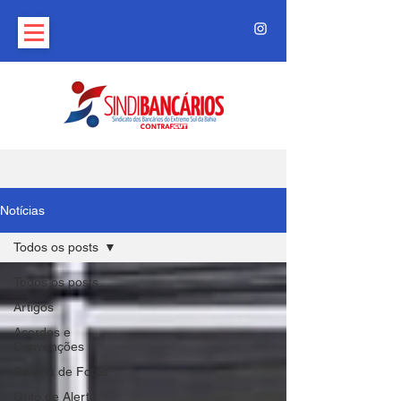
Notícias
Todos os posts
Todos os posts
Artigos
Acordos e
Convenções
Galeria de Fotos
Grito de Alerta