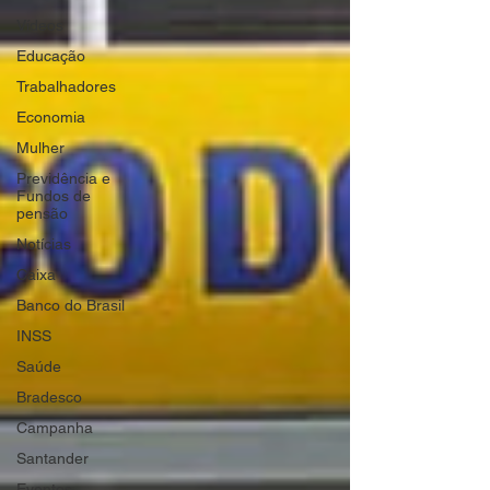
Vídeos
Educação
Trabalhadores
Economia
Mulher
Previdência e
Fundos de
pensão
Notícias
Caixa
Banco do Brasil
INSS
Saúde
Bradesco
Campanha
Santander
Eventos