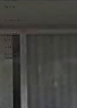
História
Itaú
Solidariedade
Assembleia
Mercantil
CUT
FEEB
Banco do
Nordeste